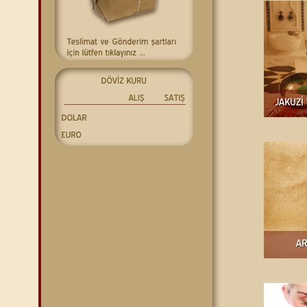
ALIŞ
SATIŞ